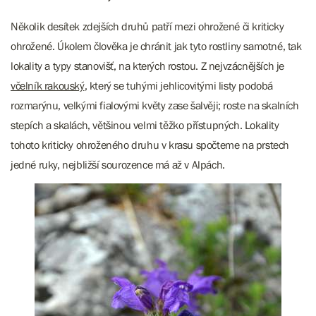
Několik desítek zdejších druhů patří mezi ohrožené či kriticky
ohrožené. Úkolem člověka je chránit jak tyto rostliny samotné, tak
lokality a typy stanovišť, na kterých rostou. Z nejvzácnějších je
včelník rakouský
, který se tuhými jehlicovitými listy podobá
rozmarýnu, velkými fialovými květy zase šalvěji; roste na skalních
stepích a skalách, většinou velmi těžko přístupných. Lokality
tohoto kriticky ohroženého druhu v krasu spočteme na prstech
jedné ruky, nejbližší sourozence má až v Alpách.