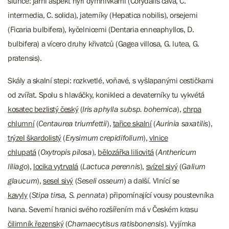
slunce: jarní aspekt hýří dymnivkami (Corydalis cava, C.
intermedia, C. solida), jaterníky (Hepatica nobilis), orsejemi
(Ficaria bulbifera), kyčelnicemi (Dentaria enneaphyllos, D.
bulbifera) a vícero druhy křivatců (Gagea villosa, G. lutea, G.
pratensis).
Skály a skalní stepi: rozkvetlé, voňavé, s vyšlapanými cestičkami
od zvířat. Spolu s hlaváčky, konikleci a devaterníky tu vykvétá
kosatec bezlistý český
(
Iris aphylla subsp. bohemica
),
chrpa
chlumní
(
Centaurea triumfettii
),
tařice skalní
(
Aurinia saxatilis
),
trýzel škardolistý
(
Erysimum crepidifolium
),
vlnice
chlupatá
(
Oxytropis pilosa
),
bělozářka liliovitá
(
Anthericum
liliago
),
locika vytrvalá
(
Lactuca perennis
),
svízel sivý
(
Galium
glaucum
),
sesel sivý
(
Seseli osseum
) a další. Vlnící se
kavyly
(
Stipa tirsa, S. pennata
) připomínající vousy poustevníka
Ivana. Severní hranici svého rozšířením má v Českém krasu
čilimník řezenský
(
Chamaecytisus ratisbonensis
). Vyjímka