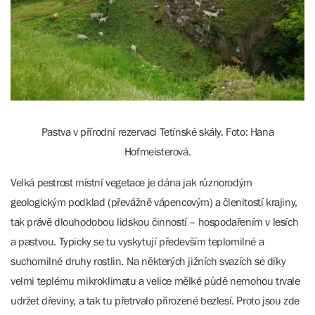
Pastva v přírodní rezervaci Tetínské skály. Foto: Hana
Hofmeisterová.
Velká pestrost místní vegetace je dána jak různorodým
geologickým podklad (převážně vápencovým) a členitostí krajiny,
tak právě dlouhodobou lidskou činností – hospodařením v lesích
a pastvou. Typicky se tu vyskytují především teplomilné a
suchomilné druhy rostlin. Na některých jižních svazích se díky
velmi teplému mikroklimatu a velice mělké půdě nemohou trvale
udržet dřeviny, a tak tu přetrvalo přirozené bezlesí. Proto jsou zde