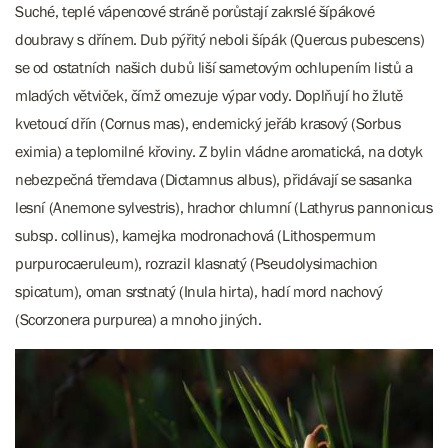
Suché, teplé vápencové stráně porůstají zakrslé šípákové
doubravy s dřínem. Dub pýřitý neboli šípák (Quercus pubescens)
se od ostatních našich dubů liší sametovým ochlupením listů a
mladých větviček, čímž omezuje výpar vody. Doplňují ho žlutě
kvetoucí dřín (Cornus mas), endemický jeřáb krasový (Sorbus
eximia) a teplomilné křoviny. Z bylin vládne aromatická, na dotyk
nebezpečná třemdava (Dictamnus albus), přidávají se sasanka
lesní (Anemone sylvestris), hrachor chlumní (Lathyrus pannonicus
subsp. collinus), kamejka modronachová (Lithospermum
purpurocaeruleum), rozrazil klasnatý (Pseudolysimachion
spicatum), oman srstnatý (Inula hirta), hadí mord nachový
(Scorzonera purpurea) a mnoho jiných.