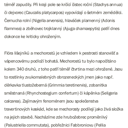
téměř zapudily. Při kraji pole se krčící čistec roční (Stachys annua)
či dejvorec (Caucalis platycarpos) vypovídají o šetrném zemědělci.
Černucha rolní (Nigella arvensis), hlaváček plamenný (Adonis
flammea) a zběhovec trojklanný (Ajuga chamaepytis) patří dnes
dokonce ke kriticky ohroženým.
Flóra lišejníků a mechorostů je vzhledem k pestrosti stanovišť a
vápencovému podloží bohatá. Mechorostů tu bylo napočítáno
kolem 340 druhů, z toho patří téměř čtvrtina mezi ohrožené. Jsou
to rostlinky zvukomalebných obrozeneckých jmen jako např.
děrkavka tlustožeberná (Grimmia teretinervis), zobanitka
směstnaná (Rhynchostegium confertum) či kápěnka (Seligeria
calcarea). Zajímavým fenoménem jsou společenstva
travertinových kaskád, kde se mechorosty podílejí jako živá složka
na jejich stavbě. Nacházíme zde hrubožebrec proměnlivý
(Palustriella commutata), pobřežnici Fabbroniovu (Pellia