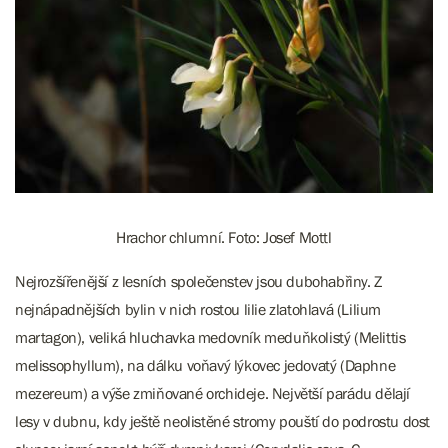
Hrachor chlumní. Foto: Josef Mottl
Nejrozšířenější z lesních společenstev jsou dubohabřiny. Z
nejnápadnějších bylin v nich rostou lilie zlatohlavá (Lilium
martagon), veliká hluchavka medovník meduňkolistý (Melittis
melissophyllum), na dálku voňavý lýkovec jedovatý (Daphne
mezereum) a výše zmiňované orchideje. Největší parádu dělají
lesy v dubnu, kdy ještě neolistěné stromy pouští do podrostu dost