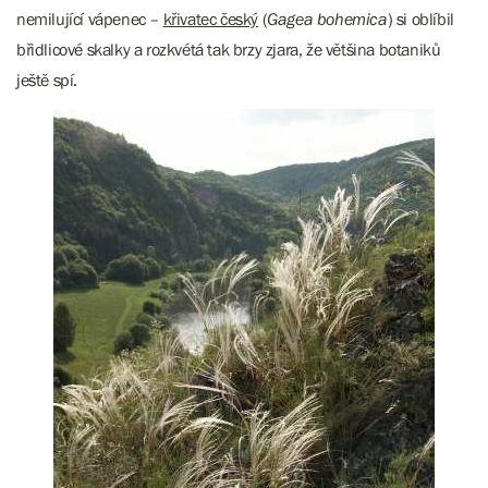
nemilující vápenec –
křivatec český
(
Gagea bohemica
) si oblíbil
břidlicové skalky a rozkvétá tak brzy zjara, že většina botaniků
ještě spí.