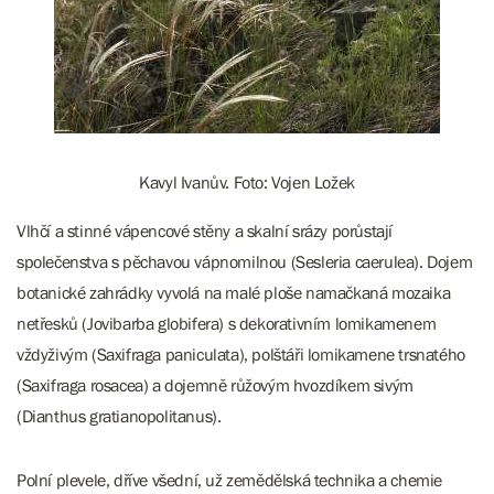
Kavyl Ivanův. Foto: Vojen Ložek
​​​​​Vlhčí a stinné vápencové stěny a skalní srázy porůstají
společenstva s pěchavou vápnomilnou (Sesleria caerulea). Dojem
botanické zahrádky vyvolá na malé ploše namačkaná mozaika
netřesků (Jovibarba globifera) s dekorativním lomikamenem
vždyživým (Saxifraga paniculata), polštáři lomikamene trsnatého
(Saxifraga rosacea) a dojemně růžovým hvozdíkem sivým
(Dianthus gratianopolitanus).
Polní plevele, dříve všední, už zemědělská technika a chemie