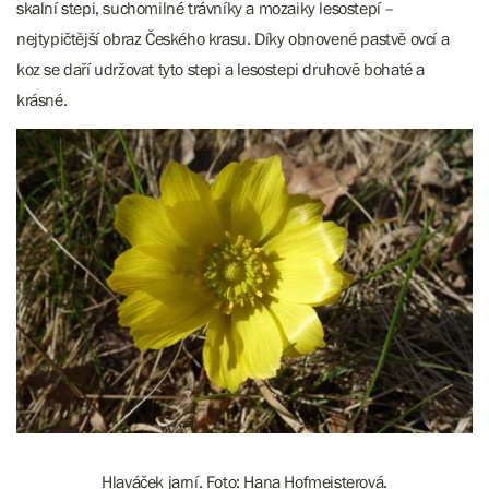
skalní stepi, suchomilné trávníky a mozaiky lesostepí –
nejtypičtější obraz Českého krasu. Díky obnovené pastvě ovcí a
koz se daří udržovat tyto stepi a lesostepi druhově bohaté a
krásné.
Hlaváček jarní. Foto: Hana Hofmeisterová.