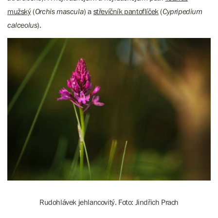
mužský
(
Orchis mascula
) a
střevíčník pantoflíček
(
Cypripedium
calceolus
).
Rudohlávek jehlancovitý. Foto: Jindřich Prach