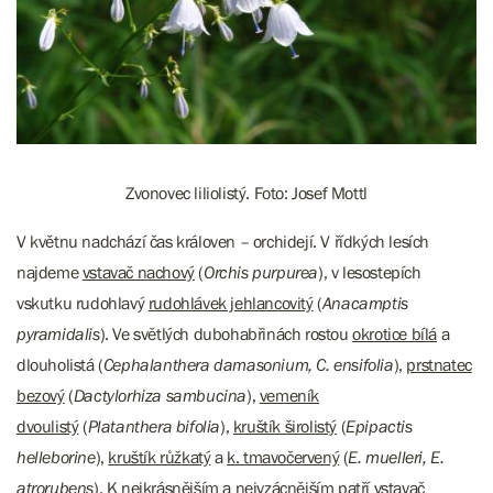
Zvonovec liliolistý. Foto: Josef Mottl
V květnu nadchází čas královen – orchidejí. V řídkých lesích
najdeme
vstavač nachový
(
Orchis purpurea
), v lesostepích
vskutku rudohlavý
rudohlávek jehlancovitý
(
Anacamptis
pyramidalis
). Ve světlých dubohabřinách rostou
okrotice bílá
a
dlouholistá (
Cephalanthera damasonium, C. ensifolia
),
prstnatec
bezový
(
Dactylorhiza sambucina
),
vemeník
dvoulistý
(
Platanthera bifolia
),
kruštík širolistý
(
Epipactis
helleborine
),
kruštík růžkatý
a
k. tmavočervený
(
E. muelleri, E.
atrorubens
). K nejkrásnějším a nejvzácnějším patří
vstavač