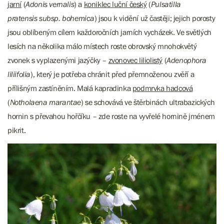
jarní
(
Adonis vernalis
) a
koniklec luční český
(
Pulsatilla
pratensis subsp. bohemica
) jsou k vidění už častěji; jejich porosty
jsou oblíbeným cílem každoročních jarních vycházek. Ve světlých
lesích na několika málo místech roste obrovský mnohokvětý
zvonek s vyplazenými jazýčky –
zvonovec liliolistý
(
Adenophora
liliifolia
), který je potřeba chránit před přemnoženou zvěří a
přílišným zastíněním. Malá kapradinka
podmrvka hadcová
(
Notholaena marantae
) se schovává ve štěrbinách ultrabazických
hornin s převahou hořčíku – zde roste na vyvřelé hornině jménem
pikrit.