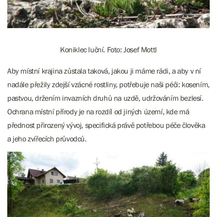
Koniklec luční. Foto: Josef Mottl
Aby místní krajina zůstala taková, jakou ji máme rádi, a aby v ní
nadále přežily zdejší vzácné rostliny, potřebuje naši péči: kosením,
pastvou, držením invazních druhů na uzdě, udržováním bezlesí.
Ochrana místní přírody je na rozdíl od jiných území, kde má
přednost přirozený vývoj, specifická právě potřebou péče člověka
a jeho zvířecích průvodců.