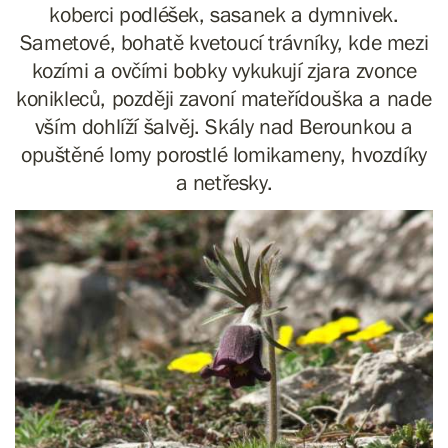
koberci podléšek, sasanek a dymnivek.
Sametové, bohatě kvetoucí trávníky, kde mezi
kozími a ovčími bobky vykukují zjara zvonce
konikleců, později zavoní mateřídouška a nade
vším dohlíží šalvěj. Skály nad Berounkou a
opuštěné lomy porostlé lomikameny, hvozdíky
a netřesky.