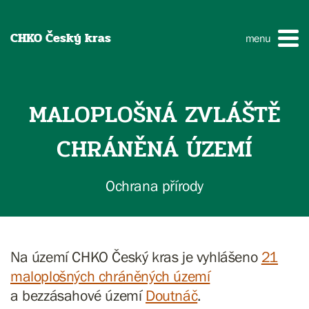
CHKO Český kras
menu
MALOPLOŠNÁ ZVLÁŠTĚ
CHRÁNĚNÁ ÚZEMÍ
Ochrana přírody
Na území CHKO Český kras je vyhlášeno
21
maloplošných chráněných území
a bezzásahové území
Doutnáč
.