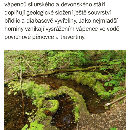
vápenců silurského a devonského stáří
doplňují geologické složení ještě souvrství
břidlic a diabasové vyvřeliny. Jako nejmladší
horniny vznikají vysrážením vápence ve vodě
povrchové pěnovce a travertiny.