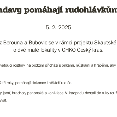
mdavy pomáhají rudohlávků
5. 2. 2025
z Berouna a Bubovic se v rámci projektu Skautské 
o dvě malé lokality v CHKO Český kras.
vetoucí rostliny, na podzim přichází s pilkami, nůžkami a hráběmi, aby 
 tři roky, pomáhají dokonce i někteří rodiče.
jarní, hrachory panonské a koniklece. V listopadu dostali do ruky tou
ývat.