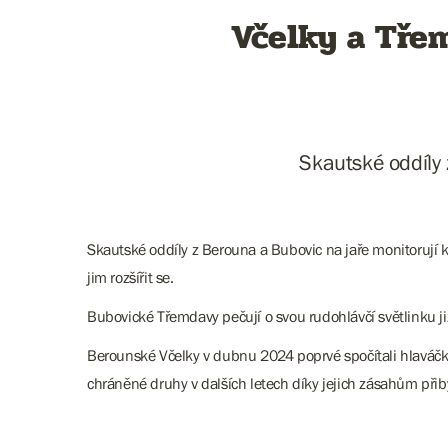
Včelky a Tře
Skautské oddíly 
Skautské oddíly z Berouna a Bubovic na jaře monitorují k
jim rozšířit se.
Bubovické Třemdavy pečují o svou rudohlávčí světlinku již
Berounské Včelky v dubnu 2024 poprvé spočítali hlaváčky 
chráněné druhy v dalších letech díky jejich zásahům přib