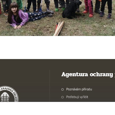
Agentura ochrany 
Poznávám přírodu
Potřebuji vyřídit
Chráníme přírodu a krajinu
Pečujeme o přírodu a krajinu