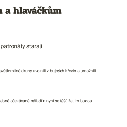
m a hlaváčkům
patronáty starají
světlomilné druhy uvolnili z bujných křovin a umožnili
žebně očekávané nářadí a nyní se těší, že jim budou