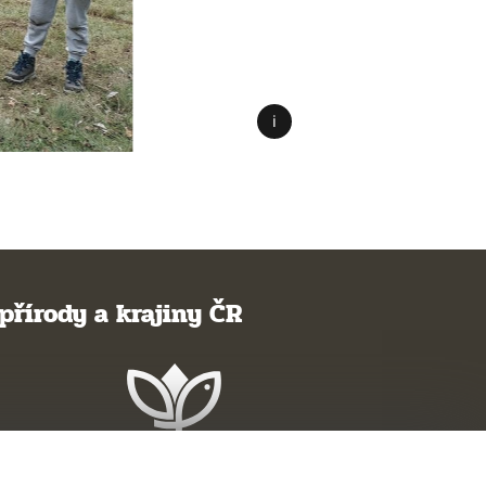
přírody a krajiny ČR