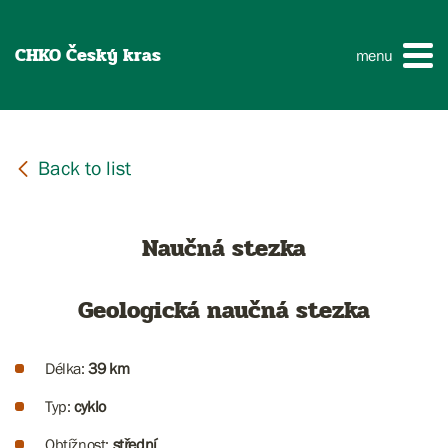
CHKO Český kras
menu
Naučná stezka
Geologická naučná stezka
Délka:
39 km
Typ:
cyklo
Obtížnost:
střední