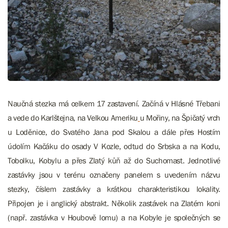
Naučná stezka má celkem 17 zastavení. Začíná v Hlásné Třebani
a vede do Karlštejna, na Velkou Ameriku
u Mořiny, na Špičatý vrch
u Loděnice, do Svatého Jana pod Skalou a dále přes Hostím
údolím Kačáku do osady V Kozle, odtud do Srbska a na Kodu,
Tobolku, Kobylu a přes Zlatý kůň až do Suchomast. Jednotlivé
zastávky jsou v terénu označeny panelem s uvedením názvu
stezky, číslem zastávky a krátkou charakteristikou lokality.
Připojen je i anglický abstrakt. Několik zastávek na Zlatém koni
(např. zastávka v Houbově lomu) a na Kobyle je společných se