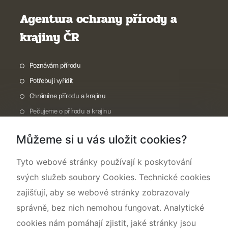
Agentura ochrany přírody a
krajiny ČR
Poznávám přírodu
Potřebuji vyřídit
Chráníme přírodu a krajinu
Pečujeme o přírodu a krajinu
Dokumentujeme přírodu
Můžeme si u vás uložit cookies?
O nás
Tyto webové stránky používají k poskytování
svých služeb soubory Cookies. Technické cookies
zajišťují, aby se webové stránky zobrazovaly
správně, bez nich nemohou fungovat. Analytické
cookies nám pomáhají zjistit, jaké stránky jsou