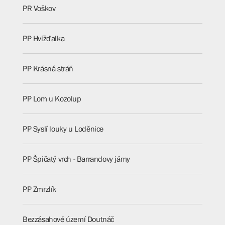
PR Voškov
PP Hvížďalka
PP Krásná stráň
PP Lom u Kozolup
PP Syslí louky u Loděnice
PP Špičatý vrch - Barrandovy jámy
PP Zmrzlík
Bezzásahové území Doutnáč