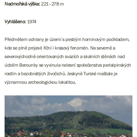
Nadmořská výška:
221–278 m
Vyhlášeno:
1974
Předmětem ochrany je území s pestrým horninovým podkladem,
kde se plně projevil říční i krasový fenomén. Na severně a
severovýchodně orientovaných svazích a skalních stěnách nad
údolím Berounky se vyvinula nelesní společenstva perialpinských
rostlin a bezobratlých živočichů. Jeskyně Turské maštale je
významnou archeologickou lokalitou.