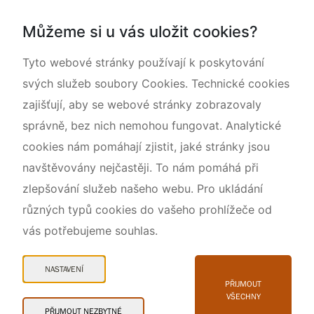
Dokumentujeme přírodu
Můžeme si u vás uložit cookies?
O nás
Tyto webové stránky používají k poskytování
svých služeb soubory Cookies. Technické cookies
zajišťují, aby se webové stránky zobrazovaly
správně, bez nich nemohou fungovat. Analytické
cookies nám pomáhají zjistit, jaké stránky jsou
navštěvovány nejčastěji. To nám pomáhá při
zlepšování služeb našeho webu. Pro ukládání
různých typů cookies do vašeho prohlížeče od
vás potřebujeme souhlas.
Mapa webu
Prohlášení o přístupnosti
NASTAVENÍ
Cookies
PŘIJMOUT
VŠECHNY
Snadné čtení
PŘIJMOUT NEZBYTNÉ