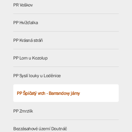
PR Voškov
PP Hvížďalka
PP Krásná stráň
PP Lom u Kozolup
PP Syslí louky u Loděnice
PP Špičatý vrch - Barrandovy jámy
PP Zmrzlík
Bezzásahové území Doutnáč