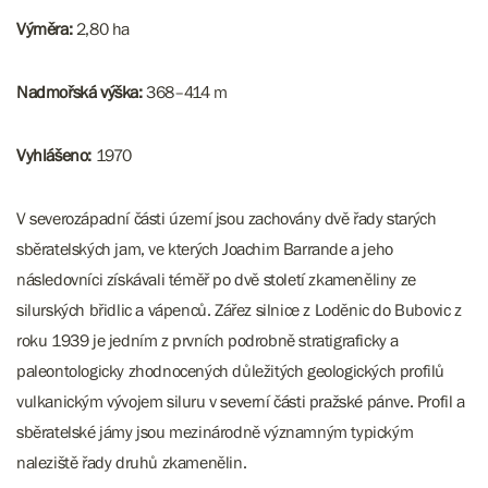
Výměra:
2,80 ha
Nadmořská výška:
368–414 m
Vyhlášeno:
1970
V severozápadní části území jsou zachovány dvě řady starých
sběratelských jam, ve kterých Joachim Barrande a jeho
následovníci získávali téměř po dvě století zkameněliny ze
silurských břidlic a vápenců. Zářez silnice z Loděnic do Bubovic z
roku 1939 je jedním z prvních podrobně stratigraficky a
paleontologicky zhodnocených důležitých geologických profilů
vulkanickým vývojem siluru v severní části pražské pánve. Profil a
sběratelské jámy jsou mezinárodně významným typickým
naleziště řady druhů zkamenělin.