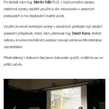
Po obědě nám
Ing.
Martin
Káš
Ph.D. z Výzkumného ústavu
rostlinné výroby osvětlil p
oužití a vliv meziplodin v osevních
postupech a na zlepšování kvality půdy.
Využití druhově bohatých směsí v dotačních platbách byl letošní
poslední příspěvek, který nám přednesl
Ing.
David Kuna
, ředitel
odboru environmentálních podpor rozvoje venkova Ministerstva
zemědělství.
Přednáškový i diskuzní čas jsme dokonale využili, a těšíme se na
příští ročník.