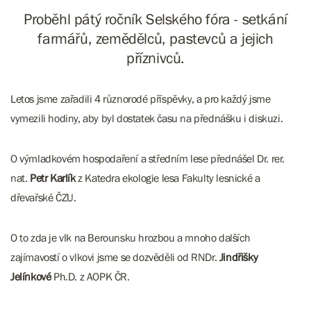
Proběhl pátý ročník Selského fóra - setkání
farmářů, zemědělců, pastevců a jejich
příznivců.
Letos jsme zařadili 4 různorodé příspěvky, a pro každý jsme
vymezili hodiny, aby byl dostatek času na přednášku i diskuzi.
O výmladkovém hospodaření a středním lese přednášel
Dr.
rer
.
nat
.
Petr Karlík
z Katedra ekologie lesa Fakulty lesnické a
dřevařské ČZU.
O to zda je vlk na Berounsku hrozbou a mnoho dalších
zajímavostí o vlkovi jsme se dozvěděli od
RNDr.
Jindřišky
Jelínkové
Ph.D. z AOPK ČR.