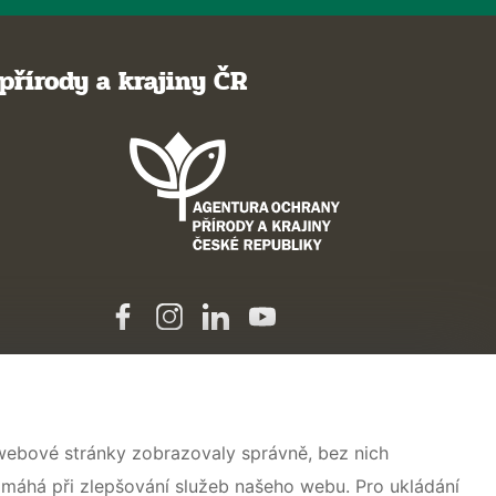
přírody a krajiny ČR
 webové stránky zobrazovaly správně, bez nich
omáhá při zlepšování služeb našeho webu. Pro ukládání