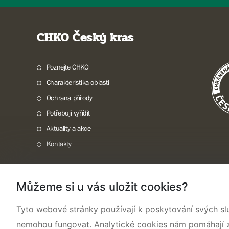
CHKO Český kras
Poznejte CHKO
Charakteristika oblasti
Ochrana přírody
Potřebuji vyřídit
Aktuality a akce
Kontakty
Můžeme si u vás uložit cookies?
Mapa webu
Prohlášení o přístupnosti
Cookies
Snadné čtení
Tyto webové stránky používají k poskytování svých sl
nemohou fungovat. Analytické cookies nám pomáhají zji