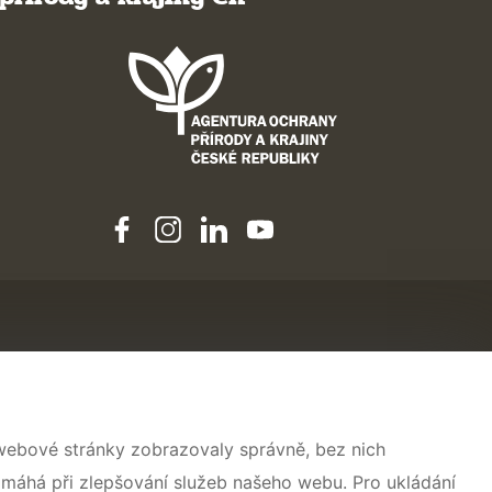
 webové stránky zobrazovaly správně, bez nich
omáhá při zlepšování služeb našeho webu. Pro ukládání