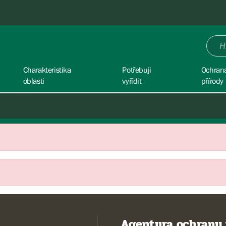
Charakteristika
Potřebuji
Ochran
oblasti
vyřídit
přírody
Agentura ochrany 