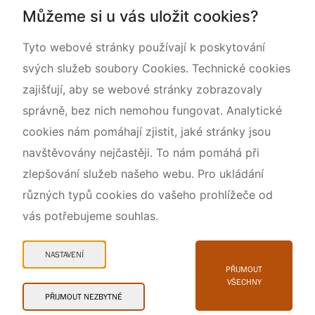
Můžeme si u vás uložit cookies?
O nás
Tyto webové stránky používají k poskytování
svých služeb soubory Cookies. Technické cookies
zajišťují, aby se webové stránky zobrazovaly
správně, bez nich nemohou fungovat. Analytické
cookies nám pomáhají zjistit, jaké stránky jsou
navštěvovány nejčastěji. To nám pomáhá při
zlepšování služeb našeho webu. Pro ukládání
různých typů cookies do vašeho prohlížeče od
vás potřebujeme souhlas.
Mapa webu
Prohlášení o přístupnosti
NASTAVENÍ
Cookies
PŘIJMOUT
VŠECHNY
Snadné čtení
PŘIJMOUT NEZBYTNÉ
© 2026 AOPK ČR