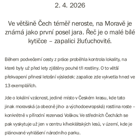
2. 4. 2026
Ve většině Čech téměř neroste, na Moravě je
známá jako první posel jara. Řeč je o malé bílé
kytičce – zapalici žluťuchovité.
Během podvečerní cesty z práce proběhla kontrola lokality, na
které byly už před lety zjištěny pouhé tři rostliny. O to větší
překvapení přinesl letošní výsledek: zapalice zde vykvetla hned ve
13 exemplářích.
Jde o lokální vzácnost, jediné místo v Českém krasu, kde tato
jinak moravská (a obecně jiho- a východoevropská) rostlina roste –
konkrétně v přírodní rezervaci Voškov. Ve středních Čechách se
pak vyskytuje už jen v centru křivoklátských lesů, v území, kde je
plánované vyhlášení národního parku.