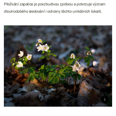
Přežívání zapalice je povzbudivou zprávou a potvrzuje význam
dlouhodobého sledování i ochrany těchto unikátních lokalit.