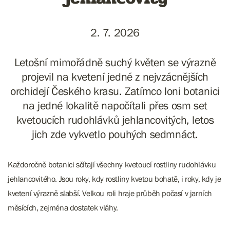
2. 7. 2026
Letošní mimořádně suchý květen se výrazně
projevil na kvetení jedné z nejvzácnějších
orchidejí Českého krasu. Zatímco loni botanici
na jedné lokalitě napočítali přes osm set
kvetoucích rudohlávků jehlancovitých, letos
jich zde vykvetlo pouhých sedmnáct.
Každoročně botanici sčítají všechny kvetoucí rostliny rudohlávku
jehlancovitého. Jsou roky, kdy rostliny kvetou bohatě, i roky, kdy je
kvetení výrazně slabší. Velkou roli hraje průběh počasí v jarních
měsících, zejména dostatek vláhy.