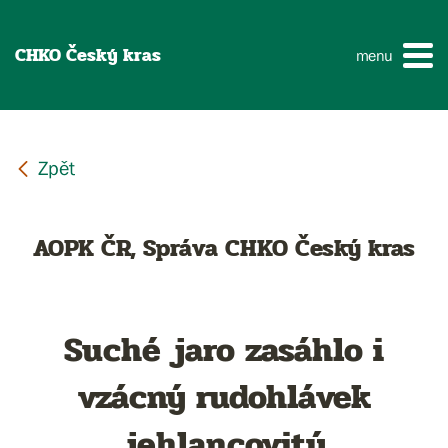
CHKO Český kras
menu
AOPK ČR, Správa CHKO Český kras
Suché jaro zasáhlo i
vzácný rudohlávek
jehlancovitý