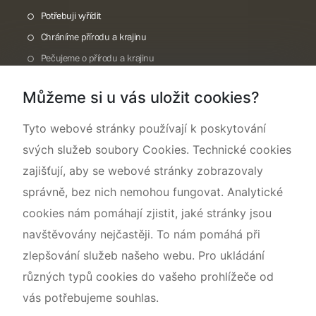
Potřebuji vyřídit
Chráníme přírodu a krajinu
Pečujeme o přírodu a krajinu
Dokumentujeme přírodu
Můžeme si u vás uložit cookies?
O nás
Tyto webové stránky používají k poskytování
svých služeb soubory Cookies. Technické cookies
zajišťují, aby se webové stránky zobrazovaly
správně, bez nich nemohou fungovat. Analytické
cookies nám pomáhají zjistit, jaké stránky jsou
navštěvovány nejčastěji. To nám pomáhá při
zlepšování služeb našeho webu. Pro ukládání
různých typů cookies do vašeho prohlížeče od
vás potřebujeme souhlas.
Mapa webu