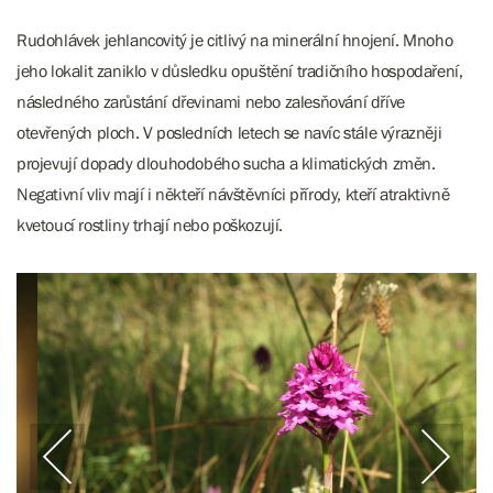
Rudohlávek jehlancovitý je citlivý na minerální hnojení. Mnoho
jeho lokalit zaniklo v důsledku opuštění tradičního hospodaření,
následného zarůstání dřevinami nebo zalesňování dříve
otevřených ploch. V posledních letech se navíc stále výrazněji
projevují dopady dlouhodobého sucha a klimatických změn.
Negativní vliv mají i někteří návštěvníci přírody, kteří atraktivně
kvetoucí rostliny trhají nebo poškozují.