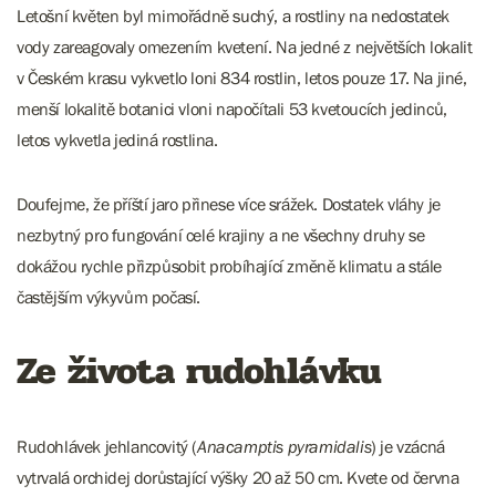
Letošní květen byl mimořádně suchý, a rostliny na nedostatek
vody zareagovaly omezením kvetení. Na jedné z největších lokalit
v Českém krasu vykvetlo loni 834 rostlin, letos pouze 17. Na jiné,
menší lokalitě botanici vloni napočítali 53 kvetoucích jedinců,
letos vykvetla jediná rostlina.
Doufejme, že příští jaro přinese více srážek. Dostatek vláhy je
nezbytný pro fungování celé krajiny a ne všechny druhy se
dokážou rychle přizpůsobit probíhající změně klimatu a stále
častějším výkyvům počasí.
Ze života rudohlávku
Rudohlávek jehlancovitý (
Anacamptis pyramidalis
) je vzácná
vytrvalá orchidej dorůstající výšky 20 až 50 cm. Kvete od června