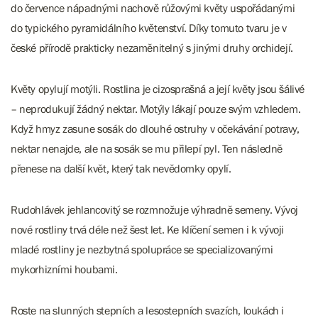
do července nápadnými nachově růžovými květy uspořádanými
do typického pyramidálního květenství. Díky tomuto tvaru je v
české přírodě prakticky nezaměnitelný s jinými druhy orchidejí.
Květy opylují motýli. Rostlina je cizosprašná a její květy jsou šálivé
– neprodukují žádný nektar. Motýly lákají pouze svým vzhledem.
Když hmyz zasune sosák do dlouhé ostruhy v očekávání potravy,
nektar nenajde, ale na sosák se mu přilepí pyl. Ten následně
přenese na další květ, který tak nevědomky opylí.
Rudohlávek jehlancovitý se rozmnožuje výhradně semeny. Vývoj
nové rostliny trvá déle než šest let. Ke klíčení semen i k vývoji
mladé rostliny je nezbytná spolupráce se specializovanými
mykorhizními houbami.
Roste na slunných stepních a lesostepních svazích, loukách i