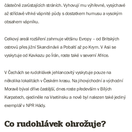
částečně zarůstajících stráních. Vyhovují mu výhřevné, vysýchavé
až střídavě vlhké vápnité půdy s dostatkem humusu a vysokým
obsahem vápníku.
Celkový areál rozšíření zahrnuje většinu Evropy – od Britských
ostrovů přes jižní Skandinávii a Pobaltí až po Krym. V Asii se
vyskytuje od Kavkazu po Írán, roste také v severní Africe.
V Čechách se rudohlávek jehlancovitý vyskytuje pouze na
několika lokalitách v Českém krasu. Na jihovýchodní a východní
Moravě býval dříve častější, dnes roste především v Bílých
Karpatech, ojediněle na Vsetínsku a nově byl nalezen také jediný
exemplář v NPR Hády.
Co rudohlávek ohrožuje?