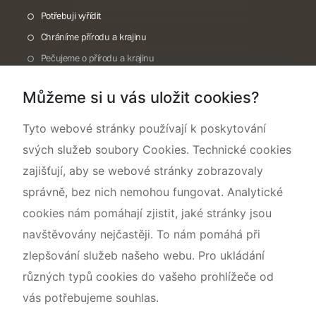
Potřebuji vyřídit
Chráníme přírodu a krajinu
Pečujeme o přírodu a krajinu
Dokumentujeme přírodu
Můžeme si u vás uložit cookies?
O nás
Tyto webové stránky používají k poskytování
svých služeb soubory Cookies. Technické cookies
zajišťují, aby se webové stránky zobrazovaly
správně, bez nich nemohou fungovat. Analytické
cookies nám pomáhají zjistit, jaké stránky jsou
navštěvovány nejčastěji. To nám pomáhá při
zlepšování služeb našeho webu. Pro ukládání
různých typů cookies do vašeho prohlížeče od
vás potřebujeme souhlas.
Mapa webu