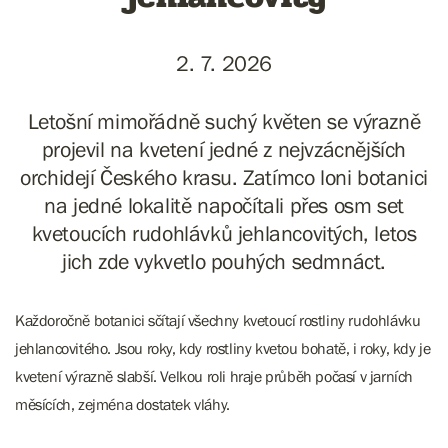
2. 7. 2026
Letošní mimořádně suchý květen se výrazně
projevil na kvetení jedné z nejvzácnějších
orchidejí Českého krasu. Zatímco loni botanici
na jedné lokalitě napočítali přes osm set
kvetoucích rudohlávků jehlancovitých, letos
jich zde vykvetlo pouhých sedmnáct.
Každoročně botanici sčítají všechny kvetoucí rostliny rudohlávku
jehlancovitého. Jsou roky, kdy rostliny kvetou bohatě, i roky, kdy je
kvetení výrazně slabší. Velkou roli hraje průběh počasí v jarních
měsících, zejména dostatek vláhy.