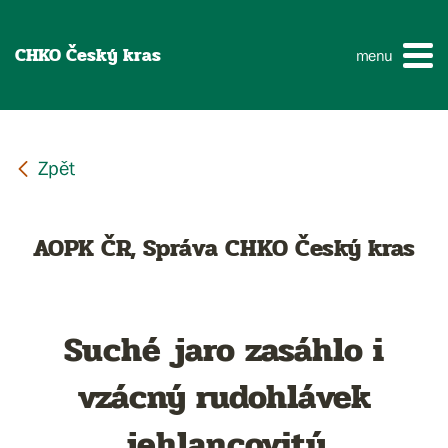
CHKO Český kras
menu
AOPK ČR, Správa CHKO Český kras
Suché jaro zasáhlo i
vzácný rudohlávek
jehlancovitý