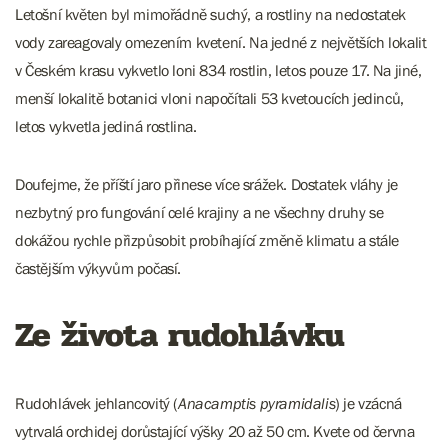
Letošní květen byl mimořádně suchý, a rostliny na nedostatek
vody zareagovaly omezením kvetení. Na jedné z největších lokalit
v Českém krasu vykvetlo loni 834 rostlin, letos pouze 17. Na jiné,
menší lokalitě botanici vloni napočítali 53 kvetoucích jedinců,
letos vykvetla jediná rostlina.
Doufejme, že příští jaro přinese více srážek. Dostatek vláhy je
nezbytný pro fungování celé krajiny a ne všechny druhy se
dokážou rychle přizpůsobit probíhající změně klimatu a stále
častějším výkyvům počasí.
Ze života rudohlávku
Rudohlávek jehlancovitý (
Anacamptis pyramidalis
) je vzácná
vytrvalá orchidej dorůstající výšky 20 až 50 cm. Kvete od června