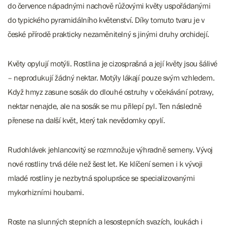
do července nápadnými nachově růžovými květy uspořádanými
do typického pyramidálního květenství. Díky tomuto tvaru je v
české přírodě prakticky nezaměnitelný s jinými druhy orchidejí.
Květy opylují motýli. Rostlina je cizosprašná a její květy jsou šálivé
– neprodukují žádný nektar. Motýly lákají pouze svým vzhledem.
Když hmyz zasune sosák do dlouhé ostruhy v očekávání potravy,
nektar nenajde, ale na sosák se mu přilepí pyl. Ten následně
přenese na další květ, který tak nevědomky opylí.
Rudohlávek jehlancovitý se rozmnožuje výhradně semeny. Vývoj
nové rostliny trvá déle než šest let. Ke klíčení semen i k vývoji
mladé rostliny je nezbytná spolupráce se specializovanými
mykorhizními houbami.
Roste na slunných stepních a lesostepních svazích, loukách i