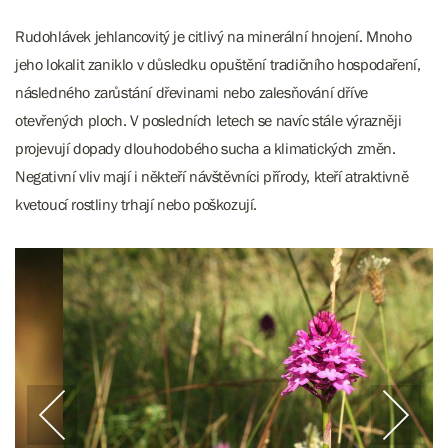
Rudohlávek jehlancovitý je citlivý na minerální hnojení. Mnoho
jeho lokalit zaniklo v důsledku opuštění tradičního hospodaření,
následného zarůstání dřevinami nebo zalesňování dříve
otevřených ploch. V posledních letech se navíc stále výrazněji
projevují dopady dlouhodobého sucha a klimatických změn.
Negativní vliv mají i někteří návštěvníci přírody, kteří atraktivně
kvetoucí rostliny trhají nebo poškozují.