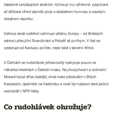
částečně zarůstajících stráních. Vyhovují mu výhřevné, vysýchavé
až střídavě vlhké vápnité půdy s dostatkem humusu a vysokým
obsahem vápníku.
Celkový areál rozšíření zahrnuje většinu Evropy – od Britských
ostrovů přes jižní Skandinávii a Pobaltí až po Krym. V Asii se
vyskytuje od Kavkazu po Írán, roste také v severní Africe.
V Čechách se rudohlávek jehlancovitý vyskytuje pouze na
několika lokalitách v Českém krasu. Na jihovýchodní a východní
Moravě býval dříve častější, dnes roste především v Bílých
Karpatech, ojediněle na Vsetínsku a nově byl nalezen také jediný
exemplář v NPR Hády.
Co rudohlávek ohrožuje?